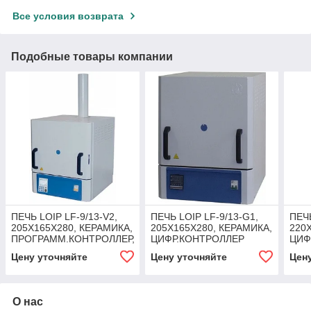
Все условия возврата
Подобные товары компании
ПЕЧЬ LOIP LF-9/13-V2,
ПЕЧЬ LOIP LF-9/13-G1,
ПЕЧЬ
205Х165Х280, КЕРАМИКА,
205Х165Х280, КЕРАМИКА,
220
ПРОГРАММ.КОНТРОЛЛЕР,
ЦИФР.КОНТРОЛЛЕР
ЦИФ
ВЫТЯЖКА
ВЫТ
Цену уточняйте
Цену уточняйте
Цен
О нас