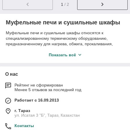
1
/ 2
Муфельные печи и сушильные шкафы
Муфельные печи и сушильные шкафы относятся к
специализированному термическому оборудованию,
предназначенному для нагрева, обжига, прокаливания,
сушки и температурной обработки различных материалов.
Такое оборудование используется в лабораториях, научных
Показать всё
центрах, учебных заведениях и на производственных
предприятиях, где требуется точное соблюдение
температурных режимов и стабильные условия проведения
О нас
процессов.
Компания
Технократ
в Таразе предлагает муфельные печи
Рейтинг не сформирован
Менее 5 отзывов за последний год
и сушильные шкафы для профессионального применения с
доставкой по всему Казахстану. Оборудование подбирается
Работает с 16.09.2013
с учётом задач лабораторий и производств различного
профиля.
г. Тараз
Муфельные печи: назначение и область
ул. Исатая 3 "Б", Тараз, Казахстан
применения
Контакты