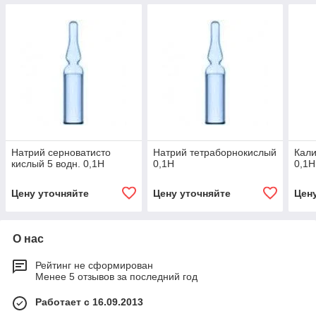
Натрий серноватисто
Натрий тетраборнокислый
Кали
кислый 5 водн. 0,1Н
0,1Н
0,1Н
Цену уточняйте
Цену уточняйте
Цен
О нас
Рейтинг не сформирован
Менее 5 отзывов за последний год
Работает с 16.09.2013