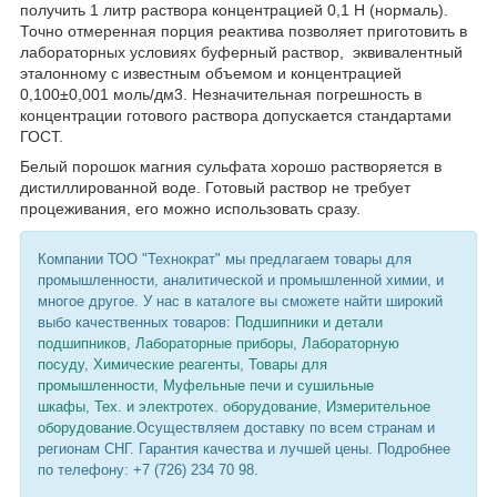
получить 1 литр раствора концентрацией 0,1 H (нормаль).
Точно отмеренная порция реактива позволяет приготовить в
лабораторных условиях буферный раствор, эквивалентный
эталонному с известным объемом и концентрацией
0,100±0,001 моль/дм3. Незначительная погрешность в
концентрации готового раствора допускается стандартами
ГОСТ.
Белый порошок магния сульфата хорошо растворяется в
дистиллированной воде. Готовый раствор не требует
процеживания, его можно использовать сразу.
Компании ТОО "Технократ" мы предлагаем товары для
промышленности, аналитической и промышленной химии, и
многое другое. У нас в каталоге вы сможете найти широкий
выбо качественных товаров:
Подшипники и детали
подшипников
,
Лабораторные приборы
,
Лабораторную
посуду
,
Химические реагенты
,
Товары для
промышленности
,
Муфельные печи и сушильные
шкафы
,
Тех. и электротех. оборудование
,
Измерительное
оборудование
.Осуществляем доставку по всем странам и
регионам СНГ. Гарантия качества и лучшей цены. Подробнее
по телефону: +7 (726) 234 70 98.