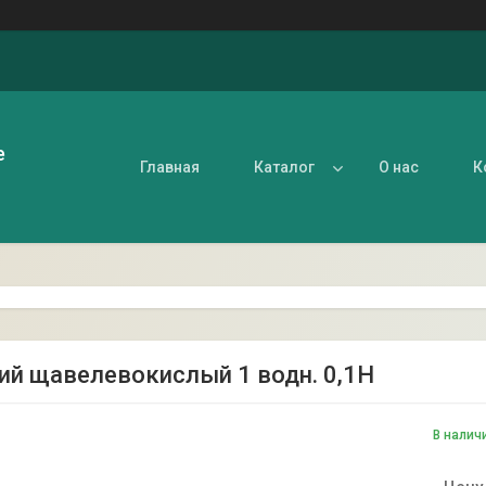
е
Главная
Каталог
О нас
К
й щавелевокислый 1 водн. 0,1Н
В налич