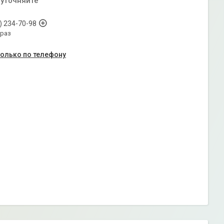
 уточняйте
) 234-70-98
араз
только по телефону