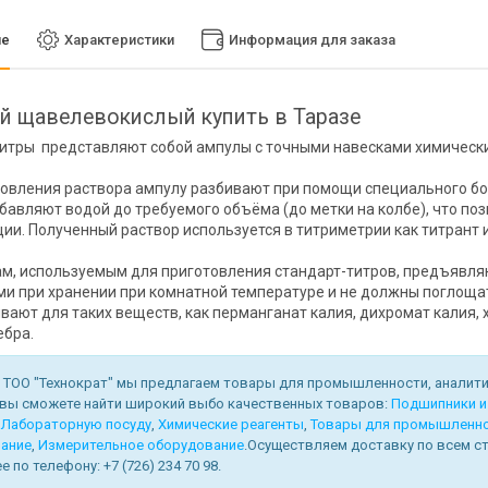
ие
Характеристики
Информация для заказа
 щавелевокислый купить в Таразе
итры представляют собой ампулы с точными навесками химических
овления раствора ампулу разбивают при помощи специального бо
збавляют водой до требуемого объёма (до метки на колбе), что по
ии. Полученный раствор используется в титриметрии как титрант 
м, используемым для приготовления стандарт-титров, предъявля
и при хранении при комнатной температуре и не должны поглощат
вают для таких веществ, как перманганат калия, дихромат калия, 
ебра.
 ТОО "Технократ" мы предлагаем товары для промышленности, аналитич
 вы сможете найти широкий выбо качественных товаров:
Подшипники и
,
Лабораторную посуду
,
Химические реагенты
,
Товары для промышленн
ание
,
Измерительное оборудование
.Осуществляем доставку по всем ст
 по телефону: +7 (726) 234 70 98.