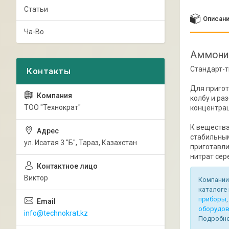
Статьи
Описан
Ча-Во
Аммоний
Стандарт-т
Для пригот
колбу и ра
ТОО "Технократ"
концентрац
К вещества
стабильным
ул. Исатая 3 "Б", Тараз, Казахстан
приготавли
нитрат сер
Виктор
Компании
каталоге
приборы
оборудов
info@technokrat.kz
Подробнее