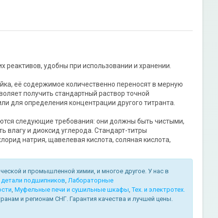
 реактивов, удобны при использовании и хранении.
йка, её содержимое количественно переносят в мерную
зволяет получить стандартный раствор точной
или для определения концентрации другого титранта.
ются следующие требования: они должны быть чистыми,
ь влагу и диоксид углерода. Стандарт-титры
хлорид натрия, щавелевая кислота, соляная кислота,
еской и промышленной химии, и многое другое. У нас в
 детали подшипников
,
Лабораторные
ости
,
Муфельные печи и сушильные шкафы
,
Тех. и электротех.
ранам и регионам СНГ. Гарантия качества и лучшей цены.