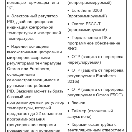
помощью термопары типа
(непрограммируемый)
”K”.
Eurotherm 3208
Электронный регулятор
(программируемый)
PID, двойная цифровая
Omron E5CC-T
индикация контрольной
(программируемый)
температуры и измеренной
Подключение к ПК и
температуры.
программное обеспечение
Изделия оснащены
SNOL
высокоточными цифровыми
OTP (защита от перегрева,
микропроцессорными
нерегулируемая)
регуляторами температуры
Omron или Eurotherm,
OTP (защита от перегрева,
оснащенными
регулируемая Eurotherm
самонастраивающимися и
3216i)
ручными настройками
OTP (защита от перегрева,
PID. Заказчик может выбрать
регулируемая Omron E5GC)
базовый или
программируемый регулятор
Звонок
температуры, который
Таймер (отложенный
предлагает до 32 сегментов
запуск печи)
программирования
Керамическая трубка с
(регулирование скорости
вентиляционным отверстием
повышения или понижения