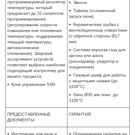
программируемый регулятор
Звонок
температуры, который
Таймер (отложенный
предлагает до 32 сегментов
запуск печи)
программирования
Керамическая трубка с
(регулирование скорости
вентиляционным отверстием
повышения или понижения
(с обратной стороны Ø17
температуры, поддержание
мм)
текущей температуры,
автоматическое
Система впрыска газа для
отключение). Широкий
аргона или азота
ассортимент устройств
(расходомер, редуктор и
позволяет выбрать наиболее
соединения)
подходящий контроллер для
Газовый шкаф для работы
вашего процесса.
с защитными газами (до
Блок управления SSR.
1150°C)
Окно Ø35 мм темп. до
1100°C
ПРЕДОСТАВЛЕННЫЕ
ГАРАНТИЯ:
ДОКУМЕНТЫ:
Инструкции для печи и
Ограниченная гарантия на