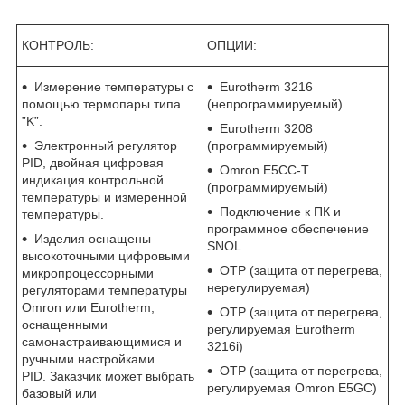
КОНТРОЛЬ:
ОПЦИИ:
Измерение температуры с
Eurotherm 3216
помощью термопары типа
(непрограммируемый)
”K”.
Eurotherm 3208
Электронный регулятор
(программируемый)
PID, двойная цифровая
Omron E5CC-T
индикация контрольной
(программируемый)
температуры и измеренной
Подключение к ПК и
температуры.
программное обеспечение
Изделия оснащены
SNOL
высокоточными цифровыми
OTP (защита от перегрева,
микропроцессорными
нерегулируемая)
регуляторами температуры
Omron или Eurotherm,
OTP (защита от перегрева,
оснащенными
регулируемая Eurotherm
самонастраивающимися и
3216i)
ручными настройками
OTP (защита от перегрева,
PID. Заказчик может выбрать
регулируемая Omron E5GC)
базовый или