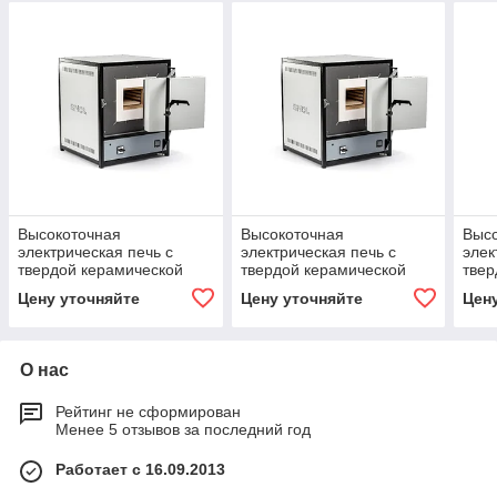
Высокоточная
Высокоточная
Выс
электрическая печь с
электрическая печь с
элек
твердой керамической
твердой керамической
твер
камерой SNOL 12/1100
камерой SNOL 15/1100
каме
Цену уточняйте
Цену уточняйте
Цен
О нас
Рейтинг не сформирован
Менее 5 отзывов за последний год
Работает с 16.09.2013