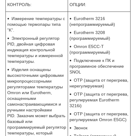
КОНТРОЛЬ:
ОПЦИИ:
Измерение температуры с
Eurotherm 3216
помощью термопары типа
(непрограммируемый)
”K”.
Eurotherm 3208
Электронный регулятор
(программируемый)
PID, двойная цифровая
Omron E5CC-T
индикация контрольной
(программируемый)
температуры и измеренной
Подключение к ПК и
температуры.
программное обеспечение
Изделия оснащены
SNOL
высокоточными цифровыми
OTP (защита от перегрева,
микропроцессорными
нерегулируемая)
регуляторами температуры
Omron или Eurotherm,
OTP (защита от перегрева,
оснащенными
регулируемая Eurotherm
самонастраивающимися и
3216i)
ручными настройками
OTP (защита от перегрева,
PID. Заказчик может выбрать
регулируемая Omron E5GC)
базовый или
программируемый регулятор
Звонок
температуры, который
Таймер (отложенный