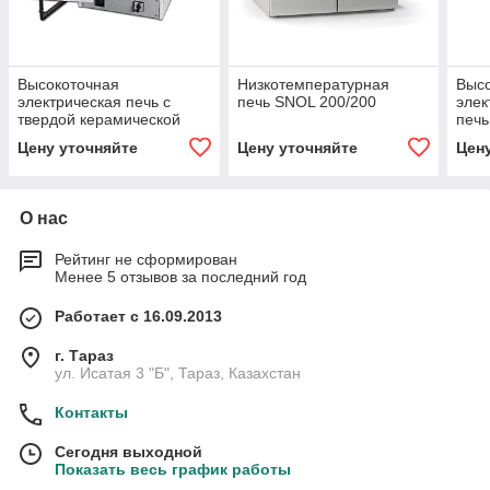
Высокоточная
Низкотемпературная
Выс
электрическая печь с
печь SNOL 200/200
элек
твердой керамической
печь
камерой SNOL 4/1200
изол
Цену уточняйте
Цену уточняйте
Цен
О нас
Рейтинг не сформирован
Менее 5 отзывов за последний год
Работает с 16.09.2013
г. Тараз
ул. Исатая 3 "Б", Тараз, Казахстан
Контакты
Сегодня выходной
Показать весь график работы