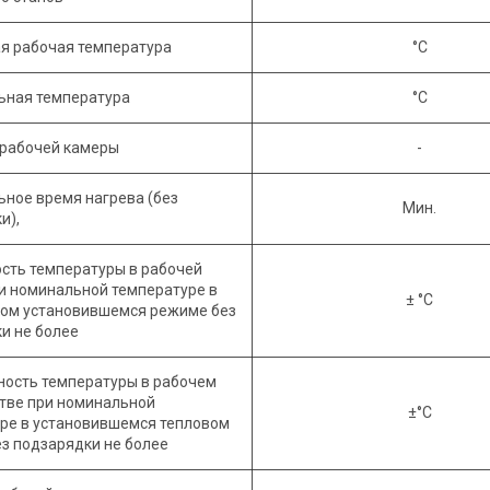
я рабочая температура
°C
ьная температура
°C
 рабочей камеры
-
ное время нагрева (без
Мин.
и),
сть температуры в рабочей
и номинальной температуре в
± °C
ом установившемся режиме без
и не более
ость температуры в рабочем
тве при номинальной
±°C
ре в установившемся тепловом
з подзарядки не более