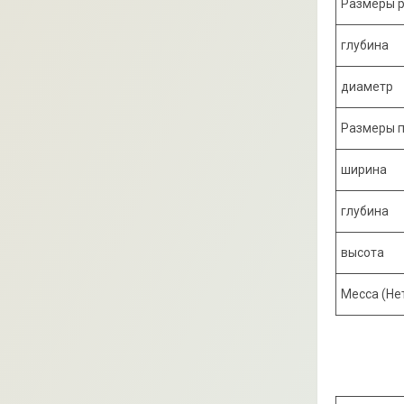
Размеры р
глубина
диаметр
Размеры п
ширина
глубина
высота
Месса (Не