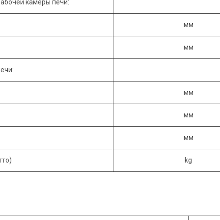
абочей камеры печи:
мм
мм
ечи:
мм
мм
мм
тто)
kg