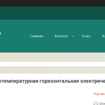
е
Главная
Каталог
О нас
К
температурная горизонтальная электриче
Под зак
Отп