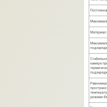
Постоянна
Максимал
Материал
Максималь
подзарядк
Стабильно
камере пр
термическ
подзарядк
Равномерн
пространс
температу
режиме бе