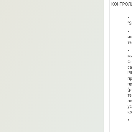
КОНТРОЛЬ
”S
и
т
м
O
с
PI
п
п
(
т
а
у
ко