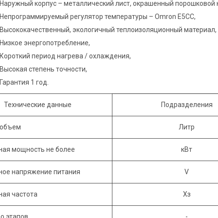
Наружный корпус – металлический лист, окрашенный порошковой к
Непрограммируемый регулятор температуры – Omron E5CC,
Высококачественный, экологичный теплоизоляционный материал,
Низкое энергопотребление,
Короткий период нагрева / охлаждения,
Высокая степень точности,
Гарантия 1 год.
Технические данные
Подразделения
 объем
Литр
ая мощность не более
кВт
ное напряжение питания
V
ая частота
Хз
о этапов
-