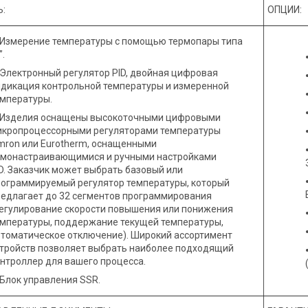
:
ОПЦИИ:
Измерение температуры с помощью термопары типа
”.
Электронный регулятор PID, двойная цифровая
ндикация контрольной температуры и измеренной
емпературы.
Изделия оснащены высокоточными цифровыми
икропроцессорными регуляторами температуры
mron или Eurotherm, оснащенными
амонастраивающимися и ручными настройками
D. Заказчик может выбрать базовый или
рограммируемый регулятор температуры, который
редлагает до 32 сегментов программирования
регулирование скорости повышения или понижения
емпературы, поддержание текущей температуры,
втоматическое отключение). Широкий ассортимент
стройств позволяет выбрать наиболее подходящий
нтроллер для вашего процесса.
Блок управления SSR.