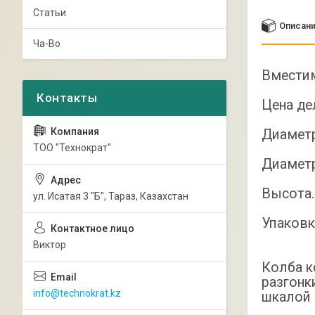
Статьи
Описан
Ча-Во
Вместимость.
Цена деления.
Диаметр гор
ТОО "Технократ"
Диаметр кол
Высота.......
ул. Исатая 3 "Б", Тараз, Казахстан
Упаковка.......
Виктор
Колба к
разгонк
info@technokrat.kz
шкалой 