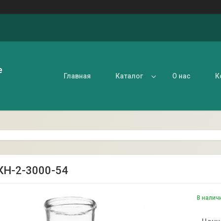
е
Главная
Каталог
О нас
К
КН-2-3000-54
В налич