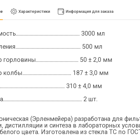
ие
Характеристики
Информация для заказа
.................................................. 3000 мл
................................................... 500 мл
ловины.................................. 50 ± 2,0 мм
бы....................................... 187 ± 3,0 мм
.............................................. 310 ± 4,0 мм
........................................................ 2 шт.
оническая (Эрленмейера) разработана для филь
и, дистилляции и синтеза в лабораторных усло
белого цвета. Изготовлена из стекла ТС по ГОС