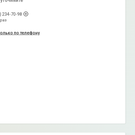
 уточняйте
) 234-70-98
араз
только по телефону