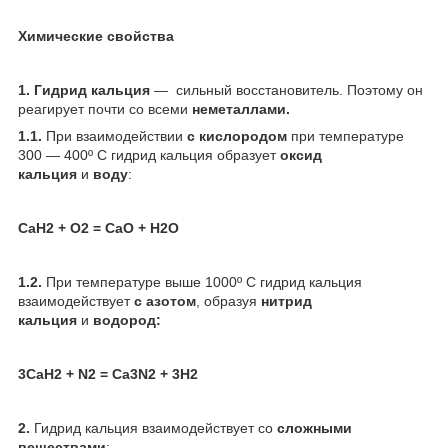
Химические свойства
1. Гидрид кальция
— сильный восстановитель. Поэтому он
реагирует почти со всеми
неметаллами.
1.1.
При взаимодействии
с кислородом
при температуре
300 — 400º C гидрид кальция образует
оксид
кальция
и
воду
:
CaH
2
+ O
2
= CaO + H
2
O
1.2.
При температуре выше 1000º C гидрид кальция
взаимодействует
с азотом
, образуя
нитрид
кальция
и
водород:
3CaH
2
+ N
2
= Ca
3
N
2
+ 3H
2
2.
Гидрид кальция взаимодействует со
сложными
веществами
: