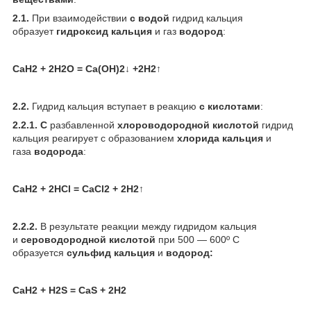
2.1.
При взаимодействии
с водой
гидрид кальция
образует
гидроксид кальция
и газ
водород
:
CaH
2
+ 2H
2
O = Ca(OH)
2
↓ +2H
2
↑
2.2.
Гидрид кальция вступает в реакцию
с кислотами
:
2.2.1.
С
разбавленной
хлороводородной кислотой
гидрид
кальция реагирует с образованием
хлорида кальция
и
газа
водорода
:
CaH
2
+ 2HCl = CaCl
2
+ 2H
2
↑
2.2.2.
В результате реакции между гидридом кальция
и
сероводородной кислотой
при 500 — 600º С
образуется
сульфид кальция
и
водород:
CaH
2
+ H
2
S = CaS + 2H
2