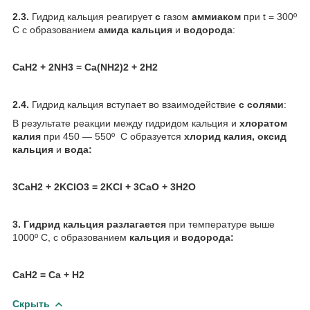
2.3.
Гидрид кальция реагирует
с
газом
аммиаком
при t = 300º
C с образованием
амида кальция
и
водорода
:
CaH
2
+ 2NH
3
= Ca(NH
2
)
2
+ 2H
2
2.4.
Гидрид кальция вступает во взаимодействие
с солями
:
В результате реакции между гидридом кальция и
хлоратом
калия
при 450 — 550º С образуется
хлорид калия, оксид
кальция
и
вода:
3CaH
2
+ 2KClO
3
= 2KCl + 3CaO + 3H
2
O
3.
Гидрид кальция разлагается
при температуре выше
1000º C, с образованием
кальция
и
водорода:
CaH
2
= Ca + H
2
Скрыть