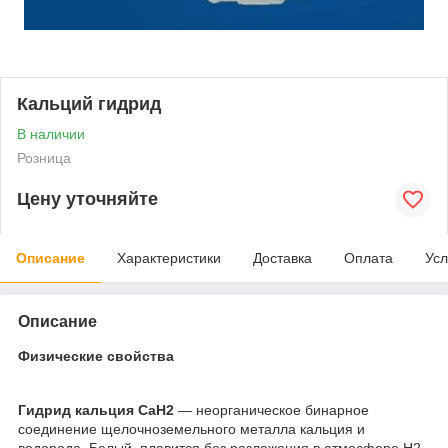
Кальций гидрид
В наличии
Розница
Цену уточняйте
Описание
Характеристики
Доставка
Оплата
Усл
Описание
Физические свойства
Гидрид кальция CaH
2
— неорганическое бинарное
соединение щелочноземельного металла кальция и
водорода. Белый, плавится без разложения в атмосфере H
2
,