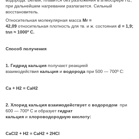
при дальнейшем нагревании разлагается. Сильный
восстановитель.
Относительная молекулярная масса
Mr =
42,09
относительная плотность для тв. и ж. состояния
d = 1,9;
t
пл
≈ 1000º C.
Способ получения
1. Гидрид кальция
получают реакцией
взаимодействия
кальция
и
водорода
при 500 — 700º C:
Ca + H
2
= CaH
2
2.
Хлорид кальция взаимодействует с водородом
при
600 — 700º С и образует
гидрат
кальция
и
хлороводородную кислоту:
CaCl
2
+ H
2
= CaH
2
+ 2HCl