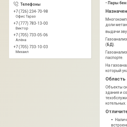
•
Пары бен
Назначен
+7 (726) 234-70-98
Офис Тараз
Многокомп
+7 (777) 783-13-00
доли метан
Виктор
выдачи зву
+7 (705) 733-05-06
Газоанализ
Алёна
(
БД
).
+7 (705) 733-10-03
Михаил
Газоанали
паспорте.
На газоан
который ук
Область
Объекты си
здания и с
техобслужи
котельных.
Отличит
Налич
встроен