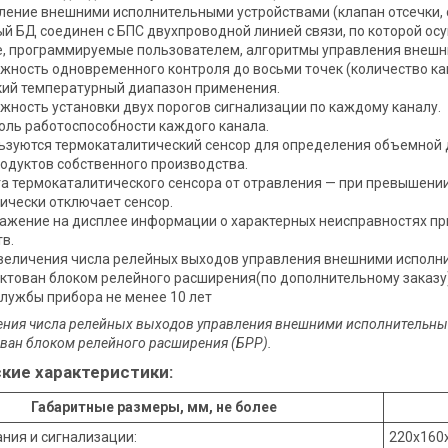
ление внешними исполнительными устройствами (клапан отсечки, си
й БД соединен с БПС двухпроводной линией связи, по которой ос
е, программируемые пользователем, алгоритмы управления внешн
жность одновременного контроля до восьми точек (количество ка
ий температурный диапазон применения.
жность установки двух порогов сигнализации по каждому каналу.
оль работоспособности каждого канала.
ьзуются термокаталитический сенсор для определения объемной д
одуктов собственного производства.
а термокаталитического сенсора от отравления — при превышени
ически отключает сенсор.
ажение на дисплее информации о характерных неисправностях при
в.
величения числа релейных выходов управления внешними исполн
ктован блоком релейного расширения(по дополнительному заказу)
службы прибора не менее 10 лет
ения числа релейных выходов управления внешними исполнительны
ван блоком релейного расширения (БРР).
кие характеристики:
Габаритные размеры, мм, не более
ания и сигнализации:
220х160