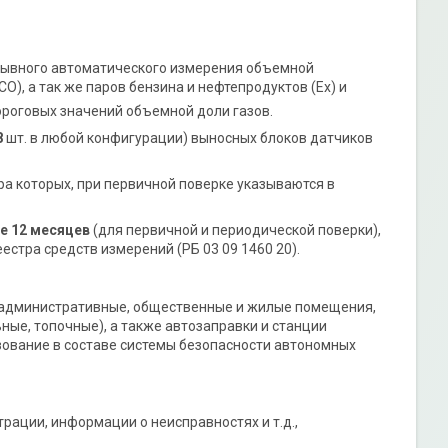
рывного автоматического измерения объемной
O), а так же паров бензина и нефтепродуктов (Ex) и
роговых значений объемной доли газов.
8
шт. в любой конфигурации) выносных блоков датчиков
ра которых, при первичной поверке указываются в
е 12 месяцев
(для первичной и периодической поверки),
естра средств измерений (РБ 03 09 1460 20).
е, административные, общественные и жилые помещения,
ые, топочные), а также автозаправки и станции
ование в составе системы безопасности автономных
ации, информации о неисправностях и т.д.,