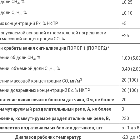
 доли СН
, %
±0,25
4
доли С
Н
, %
±0,10
3
8
х концентраций Ех, % НКПР
±5
опускаемой основной относительной погрешности
±25
 массовой концентрации СО, %
и срабатывания сигнализации ПОРОГ 1 (ПОРОГ2)*
ении об.доли СН
, %
1,00 (5,0
4
ении объемной доли С
Н
, %
0,40 (2,0
3
8
3
20 (100)
ении массовой концентрации СО, мг/м
ении довзрывных концентраций Ех, % НКПР
20 (100)
вление линии связи с блоком датчика, Ом, не более
20
оммутируемый разделительными реле, А, не более
3
жение, коммутируемое разделительными реле, В,
230
личество подключаемых блоков датчиков, шт
от 1 до 8
Диапазон рабочих температур
-20 до +