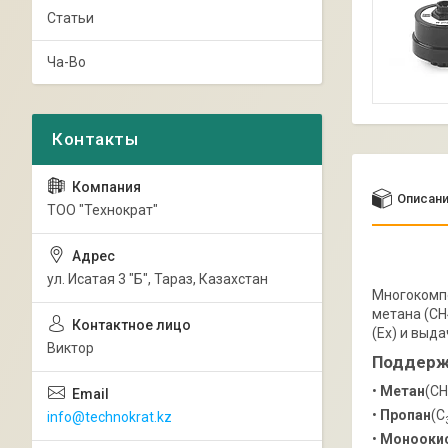
Статьи
Ча-Во
Описан
ТОО "Технократ"
ул. Исатая 3 "Б", Тараз, Казахстан
Многокомпо
метана (CH
(Ex) и выд
Виктор
Поддерж
•
Метан
(CH
•
Пропан
(C
info@technokrat.kz
•
Моноокис