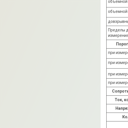
объемной
объемной 
довзрывны
Пределы д
измерения
Порог
при измер
при измер
при измер
при измер
Сопроти
Ток, к
Напря
Ко