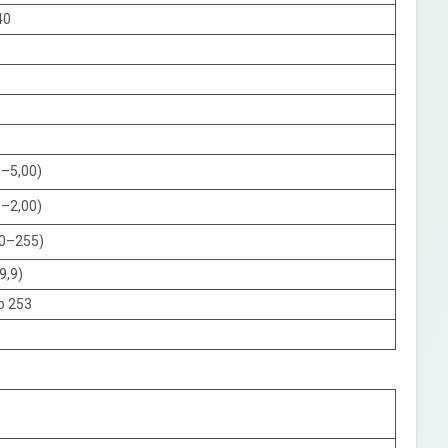
40
0–5,00)
0–2,00)
0–255)
9,9)
о 253