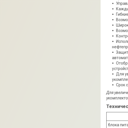
Управ
Кажды
Гибки
Возмо
Широк
Возмо
Контр
Испол
нефтепр
Защит
автомат
Отобр
устройст
Для у
укомпле
Срок 
Для увелич
укомплекто
Техничес
блока пит