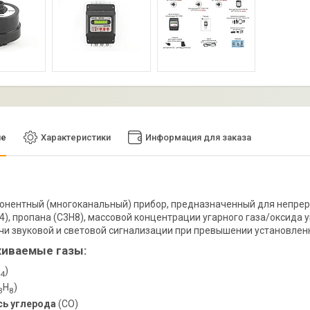
ие
Характеристики
Информация для заказа
нентный (многоканальный) прибор, предназначенный для непре
4), пропана (C3H8), массовой концентрации угарного газа/оксида у
ачи звуковой и световой сигнализации при превышении установлен
иваемые газы:
)
4
H
)
3
8
ь углерода
(CO)