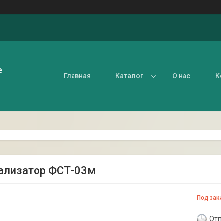
е
Главная
Каталог
О нас
К
ализатор ФСТ-03м
Под зак
Отп