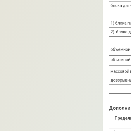
блока дат
1) блока п
2) блока д
объемной
объемной 
массовой 
довзрывны
Дополни
Предел