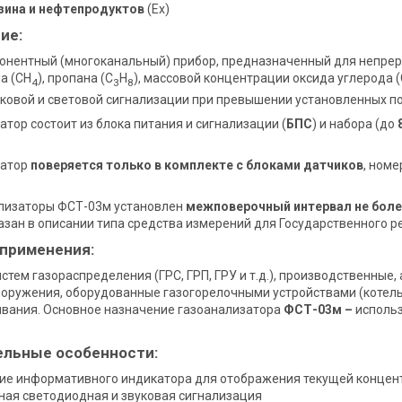
зина и нефтепродуктов
(Ex)
ие:
онентный (многоканальный) прибор, предназначенный для непре
а (CH
), пропана (C
H
), массовой концентрации оксида углерода (C
4
3
8
ковой и световой сигнализации при превышении установленных по
атор состоит из блока питания и сигнализации (
БПС
) и набора (до
затор
поверяется только в комплекте с блоками датчиков
, номе
ализаторы ФСТ-03м установлен
межповерочный интервал не боле
азан в описании типа средства измерений для Государственного ре
 применения:
стем газораспределения (ГРС, ГРП, ГРУ и т.д.), производственны
ооружения, оборудованные газогорелочными устройствами (котельн
вания. Основное назначение газоанализатора
ФСТ-03м –
использ
ельные особенности:
ие информативного индикатора для отображения текущей концентр
ная светодиодная и звуковая сигнализация