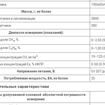
чика:
130х60х
Масса, г, не более
итания и сигнализации:
3000
атчика­:
300
Диапазон измерения (показаний):
 доли СН
, %:
0–2,50 (
4
доли С
Н
, %:
0–1,00 (
3
8
3
10–125 (
концентрации СО, мг/м
:
х концентраций Ех, % НКПР:
0-50 (0-9
Напряжение питания, В:
От 207 д
Потребляемая ­мощность, ВА, не б­олее:
25
тельные характеристики
ы допускаемой основной абсолютной погрешности
измерения: