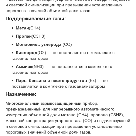
и световой сигнализации при превышении установленных
пороговых значений объемной доли газов.
Поддерживаемые газы:
Метан
(CH
4
)
Пропан
(C
3
H
8
)
Моноокись углерода
(CO)
Кислород
(O
2
) — не поставляется в комплекте с
газоанализатором
Аммиак
(NH
3
) — не поставляется в комплекте с
газоанализатором
Пары бензина и нефтепродуктов
(Ex) — не
поставляется в комплекте с газоанализатором
Назначение:
Многоканальный взрывозащищенный прибор,
предназначенный для непрерывного автоматического
измерения объемной доли метана (CH4), пропана (C3H8),
массовой концентрации угарного газа (CO) и выдачи звуковой
и световой сигнализации при превышении установленных
пороговых значений объемной доли газов.