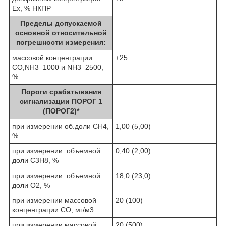
Ех, % НКПР
Пределы допускаемой
основной относительной
погрешности измерения:
массовой концентрации
±25
СО
,
NH
3
1000 и NH
3
2500,
%
Пороги срабатывания
сигнализации ПОРОГ 1
(ПОРОГ2)*
при измерении об.доли СН
4
,
1,00 (5,00)
%
при измерении объемной
0,40 (2,00)
доли С
3
Н
8
, %
при измерении объемной
18,0 (23,0)
доли O
2
, %
при измерении массовой
20 (100)
концентрации СО, мг/м
3
при измерении массовой
20 (500)