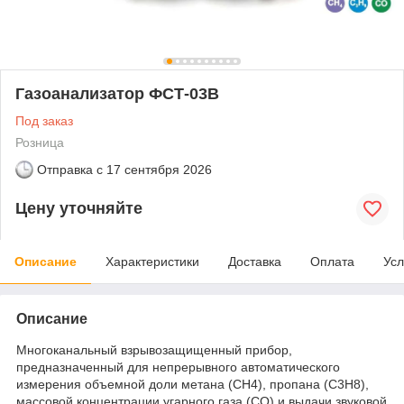
Газоанализатор ФСТ-03В
Под заказ
Розница
Отправка с
17 сентября 2026
Цену уточняйте
Описание
Характеристики
Доставка
Оплата
Усл
Описание
Многоканальный взрывозащищенный прибор,
предназначенный для непрерывного автоматического
измерения объемной доли метана (CH4), пропана (C3H8),
массовой концентрации угарного газа (CO) и выдачи звуковой