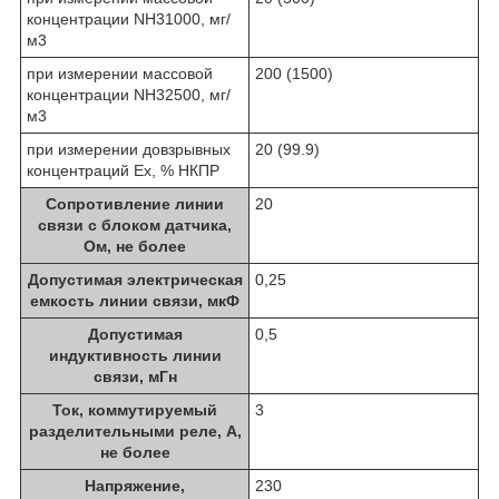
концентрации NH
3
1000, мг/
м
3
при измерении массовой
200 (1500)
концентрации NH
3
2500, мг/
м
3
при измерении довзрывных
20 (99.9)
концентраций Ех, % НКПР
Сопротивление линии
20
связи с блоком датчика,
Ом, не более
Допустимая электрическая
0,25
емкость линии связи, мкФ
Допустимая
0,5
индуктивность линии
связи, мГн
Ток, коммутируемый
3
разделительными реле, А,
не более
Напряжение,
230