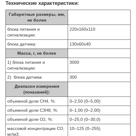
Технические характеристики:
Габаритные размеры, мм,
не более
блока питания и
220х160х110
сигнализации:
блока датчика:
130х60х40
Масса, г, не более
1) блока питания и
3000
сигнализации:
2) блока датчика­:
300
Диапазон измерения
(показаний):
объемной доли СН
4
, %:
0–2,50 (0–5,00)
объемной доли С
3
Н
8
, %:
0–1,00 (0–2,00)
объемной доли O
2
, %:
0–25,0 (0–30,0)
массовой концентрации СО,
10–125 (0–255)
мг/м
3
: