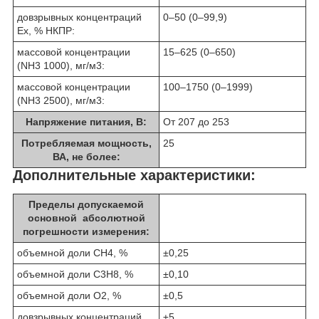
довзрывных концентраций
0–50 (0–99,9)
Ех, % НКПР:
массовой концентрации
15–625 (0–650)
(NH
3
1000)
,
мг/м
3
:
массовой концентрации
100–1750 (0–1999)
(NH
3
2500)
,
мг/м
3
:
Напряжение питания, В:
От 207 до 253
Потребляемая ­мощность,
25
ВА, не более:
Дополнительные характеристики:
Пределы допускаемой
основной абсолютной
погрешности измерения:
объемной доли СН
4
, %
±0,25
объемной доли С
3
Н
8
, %
±0,10
объемной доли O
2
, %
±0,5
довзрывных концентраций
±5