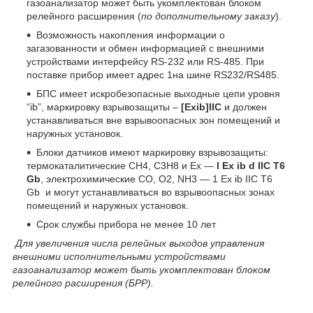
газоанализатор может быть укомплектован блоком
релейного расширения (
по дополнительному заказу
).
Возможность накопления информации о
загазованности и обмен информацией с внешними
устройствами интерфейсу RS-232 или RS-485. При
поставке прибор имеет адрес 1на шине RS232/RS485.
БПС имеет искробезопасные выходные цепи уровня
“ib”, маркировку взрывозащиты –
[Ехib]IIC
и должен
устанавливаться вне взрывоопасных зон помещений и
наружных установок.
Блоки датчиков имеют маркировку взрывозащиты:
термокаталитические СН
4,
С
3
Н
8
и Ех —
l Ех ib d IIC T6
Gb
, электрохимические СО, О
2,
NH
3
— 1 Ех ib IIC T6
Gb и могут устанавливаться во взрывоопасных зонах
помещений и наружных установок.
Срок службы прибора не менее 10 лет
Для увеличения числа релейных выходов управления
внешними исполнительными устройствами
газоанализатор может быть укомплектован блоком
релейного расширения (БРР).