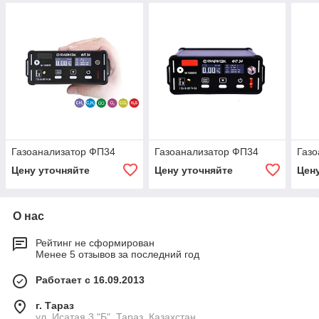
Газоанализатор ФП34
Газоанализатор ФП34
Газо
Цену уточняйте
Цену уточняйте
Цен
О нас
Рейтинг не сформирован
Менее 5 отзывов за последний год
Работает с 16.09.2013
г. Тараз
ул. Исатая 3 "Б", Тараз, Казахстан