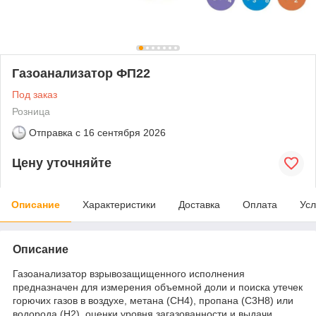
Газоанализатор ФП22
Под заказ
Розница
Отправка с
16 сентября 2026
Цену уточняйте
Описание
Характеристики
Доставка
Оплата
Усл
Описание
Газоанализатор взрывозащищенного исполнения
предназначен для измерения объемной доли и поиска утечек
горючих газов в воздухе, метана (СН4), пропана (С3Н8) или
водорода (Н2), оценки уровня загазованности и выдачи