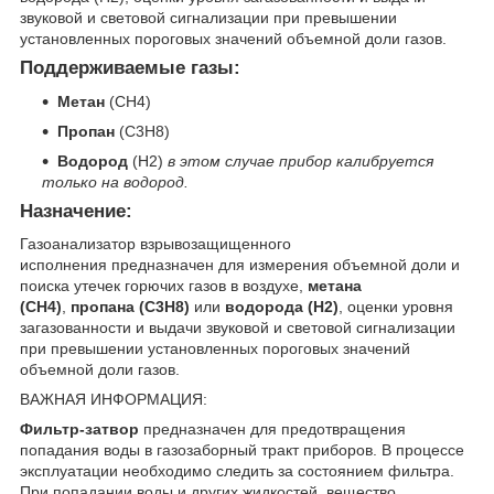
звуковой и световой сигнализации при превышении
установленных пороговых значений объемной доли газов.
Поддерживаемые газы:
Метан
(CH
4
)
Пропан
(C
3
H
8
)
Водород
(H
2
)
в этом случае прибор калибруется
только на водород.
Назначение:
Газоанализатор взрывозащищенного
исполнения предназначен для измерения объемной доли и
поиска утечек горючих газов в воздухе,
метана
(СН
4
)
,
пропана (С
3
Н
8
)
или
водорода (Н
2
)
, оценки уровня
загазованности и выдачи звуковой и световой сигнализации
при превышении установленных пороговых значений
объемной доли газов.
ВАЖНАЯ ИНФОРМАЦИЯ:
Фильтр-затвор
предназначен для предотвращения
попадания воды в газозаборный тракт приборов. В процессе
эксплуатации необходимо следить за состоянием фильтра.
При попадании воды и других жидкостей, вещество,