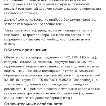
находящееся в капсуле, изменяет окраску с белого на
розовый или красный цвет, что свидетельствует о перекрытии
газозаборного тракта.
Дальнейшее использование прибора без замены фильтра-
затвора категорически запрещается!!!
Также фильтр-затвор предотвращает попадание пыли в
газозаборный тракт прибора. По мере его загрязнения
(определяется визуально) необходимо произвести его
замену.
Область применения:
Объекты систем газораспределения (ГРС, ГРП, ГРУ и т.д.),
колодцы, котлованы, скважины, аккумуляторные комнаты,
гидролизные, подземные хранилища газа и другие закрытые
подземные и наземные помещения, в которых возможно
образование взрывоопасных смесей газов и паров категорий
IIA, IIB, IIC, групп Т1…Т5 по ГОСТ 30852.0. Газопроводы, в
том числе и подземные газопроводы при проведении
регламентных и ремонтно-восстановительных работ, а также
газовая арматура и техническое оборудование (задвижки,
краны, вентили, конденсатосборники и т.д.)
Отличительные особенности: