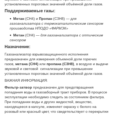
установленных пороговых значений объёмной доли газов.
Поддерживаемые газы:
Метан
(CH
4
) и
Пропан
(C
3
H
8
) — д
ля
газоанализатора с термокаталитическим сенсором
производства НПОДО «ФАРМЭК»
Метан
(CH
4
) —
для газоанализатора с оптическим
сенсором
Назначение:
Газоанализатор взрывозащищенного исполнения
предназначен для измерения объемной доли горючих
газов,
метана (CH
4
)
или
пропана (C
3
H
8
)
, в воздухе и выдачи
звуковой и световой сигнализации при превышении
установленных пороговых значений объёмной доли газов.
ВАЖНАЯ ИНФОРМАЦИЯ:
Фильтр-затвор
предназначен для предотвращения
попадания воды в газозаборный тракт приборов. В процессе
эксплуатации необходимо следить за состоянием фильтра.
При попадании воды и других жидкостей, вещество,
находящееся в капсуле, изменяет окраску с белого на
розовый или красный цвет, что свидетельствует о перекрытии