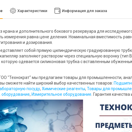
ие
Характеристики
Информация для заказа
з крана и дополнительного бокового резервуара для исследуемого
ь измерения равна цене деления. Номинальная вместимость равна 
титрования и дозирования.
едставляет собой прямую цилиндрическую градуированную трубку и
 капилляр заполняют раствором через специальную воронку (тип В-
а которую одевается силиконовая трубка с вставленным обуженны
ОО "Технократ" мы предлагаем товары для промышленности, анали
 вы сможете найти широкий выбор качественных товаров:
Подшипни
абораторную посуду
,
Химические реагенты
,
Товары для промышле
. оборудование
,
Измерительное оборудование
. Гарантия качества 