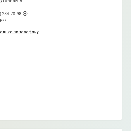
 уточняйте
) 234-70-98
араз
только по телефону