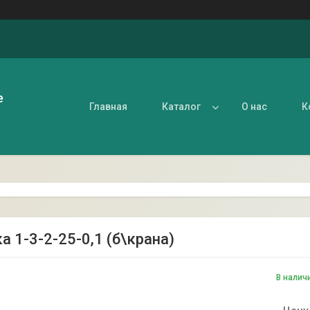
е
Главная
Каталог
О нас
К
а 1-3-2-25-0,1 (б\крана)
В налич