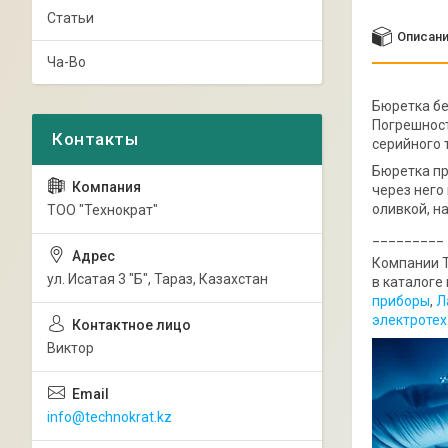
Статьи
Описан
Ча-Во
Бюретка бе
Погрешност
серийного 
Бюретка пр
через него
оливкой, н
ТОО "Технократ"
_________
Компании Т
ул. Исатая 3 "Б", Тараз, Казахстан
в каталоге
приборы
,
Л
электротех
Виктор
info@technokrat.kz