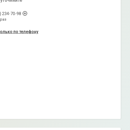
 уточняйте
) 234-70-98
араз
только по телефону