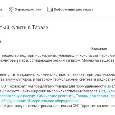
ие
Характеристики
Информация для заказа
тый купить в Таразе
й
Описание
ещество иод при нормальных условиях — кристаллы чёрно-сер
иолетовые пары, обладающие резким запахом. Молекула вещества
ся в медицине, криминалистике, в технике: при рафинирован
ве аккумуляторов, в лазерном термоядерном синтезе, в радиоэле
ОО "Технократ" мы предлагаем товары для промышленности, анали
 вы сможете найти широкий выбор качественных товаров:
Подшипни
абораторную посуду
,
Химические реагенты
,
Товары для промышле
. оборудование
,
Измерительное оборудование
.
ем доставку по всем странам и регионам СНГ. Гарантия качества и 