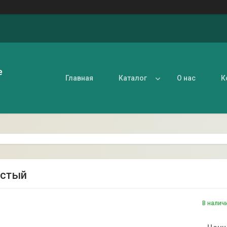
е
Главная
Каталог
О нас
К
истый
В налич