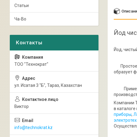
Статьи
Описан
Ча-Во
Йод чис
Йод, чисты
ТОО "Технократ"
Простое в
образует ф
ул. Исатая 3 "Б", Тараз, Казахстан
Применяет
производст
Компании Т
Виктор
в каталоге
приборы
,
Л
электротех
Осуществля
info@technokrat.kz