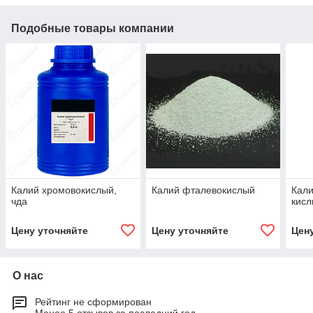
Подобные товары компании
Калий хромовокислый,
Калий фталевокислый
Кал
чда
кисл
Цену уточняйте
Цену уточняйте
Цен
О нас
Рейтинг не сформирован