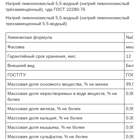
Натрий лимоннокислый 5,5-водный (натрий лимоннокислый
трёхзамещённый), чда ГОСТ 22280-76
Натрий лимоннокислый 5,5-водный (натрий лимоннокислый
трехзамещенный 5.5-водный)
Химическая формула
NaOO
Фасовка
мешок 
Гарантийный срок хранения, мес.
12
Внешний вид
Белый
ГОСТ/ТУ
ГОСТ 
Массовая доля основного вещества, % не менее
99,5
Массовая доля нерастворимых в воде веществ, % не
0,003
более
Массовая доля железа, % не более
0,000
Массовая доля кальция, % не более
0,005
Массовая доля мышьяка, % не более
0,000
Массовая доля сульфатов, % не более
0,002