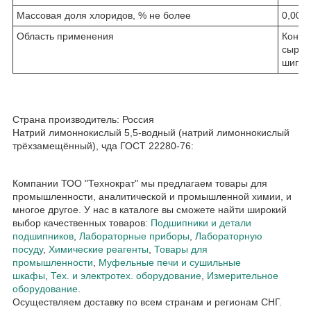
Массовая доля хлоридов, % не более
0,000
Область применения
Консе
сыров
шипуч
Страна производитель: Россия
Натрий лимоннокислый 5,5-водный (натрий лимоннокислый
трёхзамещённый), чда ГОСТ 22280-76:
Компании ТОО "Технократ" мы предлагаем товары для
промышленности, аналитической и промышленной химии, и
многое другое. У нас в каталоге вы сможете найти широкий
выбор качественных товаров:
Подшипники и детали
подшипников
,
Лабораторные приборы
,
Лабораторную
посуду
,
Химические реагенты
,
Товары для
промышленности
,
Муфельные печи и сушильные
шкафы
,
Тех. и электротех. оборудование
,
Измерительное
оборудование
.
Осуществляем доставку по всем странам и регионам СНГ.