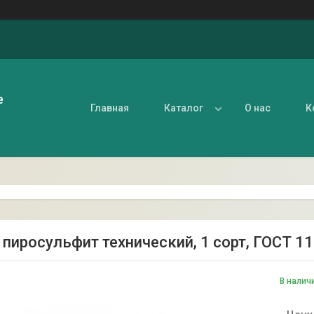
е
Главная
Каталог
О нас
К
 пиросульфит технический, 1 сорт, ГОСТ 116
В налич