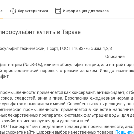
ие
Характеристики
Информация для заказа
пиросульфит купить в Таразе
сульфит технический, 1 сорт, ГОСТ 11683-76 с изм. 1,2,3
Описание
ит натрия (Na
S
O
), или метабисульфит натрия, или натрий пир
2
2
5
й кристаллический порошок с резким запахом. Иногда называю
ьфит.
омышленность: применяется как консервант, антиоксидант, отбе
соков, сладостей, вина и пива. Безопасная ежедневная норма до
 сульфатов и выводится с мочой. Способен вызвать реакцию у алл
ическая промышленность: применяется в качестве наполнителя
ых лекарственных препаратах, системах фильтрации воды, для д
озяйство: используется для удаления пней.
ОО "Технократ" мы предлагаем товары для промышленности, анали
 вы сможете найти широкий выбор качественных товаров:
Подшипни