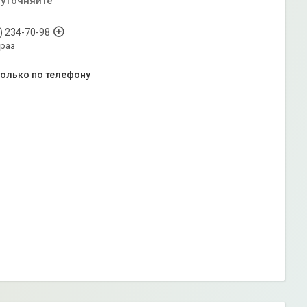
 уточняйте
) 234-70-98
араз
только по телефону