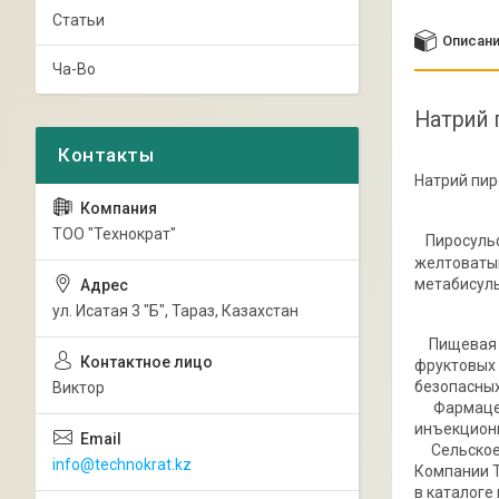
Статьи
Описан
Ча-Во
Натрий 
Натрий пиро
ТОО "Технократ"
Пиросульф
желтоваты
метабисул
ул. Исатая 3 "Б", Тараз, Казахстан
Пищевая пр
фруктовых 
безопасных
Виктор
Фармацевт
инъекционн
Сельское х
info@technokrat.kz
Компании Т
в каталоге