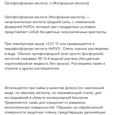
Ортофосфорная кислота, ч (Фосфорная кислота)
Ортофосфорная кислота (Фосфорная кислота) —
неорганическая кислота средней силы, с химической
формулой H
PO
, которая при стандартных условиях
3
4
представляет собой бесцветные гигроскопичные кристаллы.
При температуре выше +213 °C она превращается в
пирофосфорную кислоту H
P
O
. Очень хорошо растворима
4
2
7
в воде. Обычно ортофосфорной (или просто фосфорной)
кислотой называют 85 %-й водный раствор (бесцветная
сиропообразная жидкость без запаха). Растворима также в
этаноле и других растворителях.
Используется при пайке в качестве флюса (по окисленной
меди, по чёрному металлу, по нержавеющей стали), для
исследований в области молекулярной биологии.
Применяется также для очищения от ржавчины
металлических поверхностей. Образует на обработанной
поверхности защитную плёнку, предотвращая дальнейшую