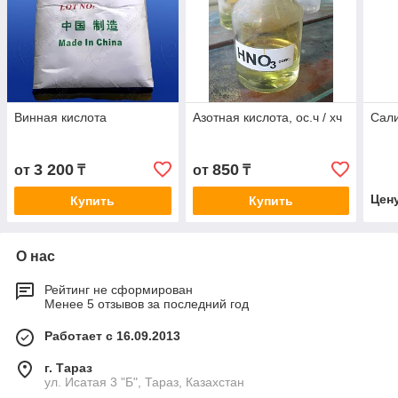
Винная кислота
Азотная кислота, ос.ч / хч
Сали
3 200
850
от
₸
от
₸
Цен
Купить
Купить
О нас
Рейтинг не сформирован
Менее 5 отзывов за последний год
Работает с 16.09.2013
г. Тараз
ул. Исатая 3 "Б", Тараз, Казахстан