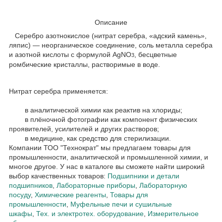
Описание
Серебро азотнокислое (нитрат серебра, «адский камень»,
ляпис) — неорганическое соединение, соль металла серебра
и азотной кислоты с формулой AgNO
, бесцветные
3
ромбические кристаллы, растворимые в воде.
Нитрат серебра применяется:
в аналитической химии как реактив на хлориды;
в плёночной фотографии как компонент физических
проявителей, усилителей и других растворов;
в медицине, как средство для стерилизации.
Компании ТОО "Технократ" мы предлагаем товары для
промышленности, аналитической и промышленной химии, и
многое другое. У нас в каталоге вы сможете найти широкий
выбор качественных товаров:
Подшипники и детали
подшипников
,
Лабораторные приборы
,
Лабораторную
посуду
,
Химические реагенты
,
Товары для
промышленности
,
Муфельные печи и сушильные
шкафы
,
Тех. и электротех. оборудование
,
Измерительное