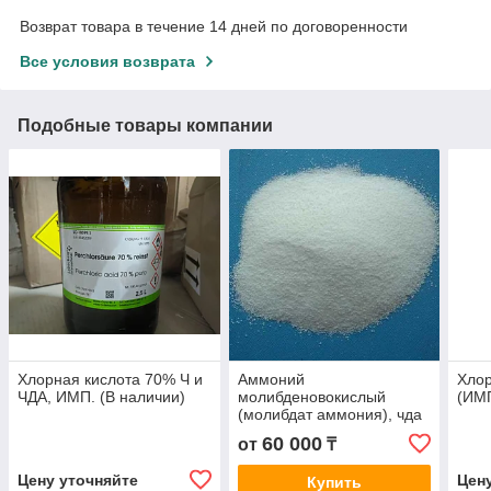
Возврат товара в течение 14 дней по договоренности
Все условия возврата
Подобные товары компании
Хлорная кислота 70% Ч и
Аммоний
Хлор
ЧДА, ИМП. (В наличии)
молибденовокислый
(ИМП
(молибдат аммония), чда
и хч
60 000
от
₸
Цену уточняйте
Цен
Купить