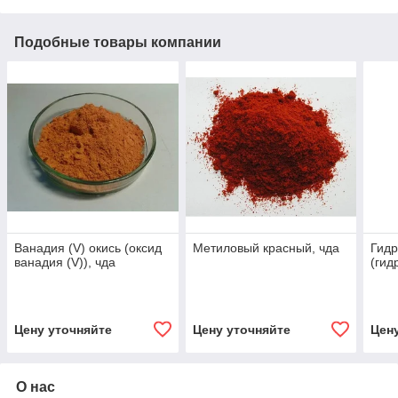
Подобные товары компании
Ванадия (V) окись (оксид
Метиловый красный, чда
Гидр
ванадия (V)), чда
(гид
Цену уточняйте
Цену уточняйте
Цен
О нас