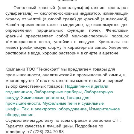
Феноловый красный (фенолсульфофталеин, фенолрот,
сульфенталь) — кислотно-основный индикатор, изменяющий
окраску от жёлтой (в кислой среде) до красной (в щелочной).
Нашёл применение также в медицине, где используется для
определения парциальных функций почек. Феноловый
красный представляет собой мелкодисперсный порошок
тёмно-красного цвета, устойчив в воздухе. Кристаллы его
имеют ромбическую форму и характерный запах. Умеренно
растворим в воде, хорошо растворим в спирте и ацетоне.
Компании ТОО "Технократ" мы предлагаем товары для
промышленности, аналитической и промышленной химии, и
многое другое. У нас в каталоге вы сможете найти широкий
выбор качественных товаров:
Подшипники и детали
подшипников
,
Лабораторные приборы
,
Лабораторную
посуду
,
Химические реагенты
,
Товары для
промышленности
,
Муфельные печи и сушильные
шкафы
,
Тех. и электротех. оборудование
,
Измерительное
оборудование
.
Осуществляем доставку по всем странам и регионам СНГ.
Гарантия качества и лучшей цены. Подробнее по
телефону: +7 (726) 234 70 98.