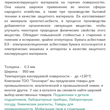
термоизолирующего материала на горячих поверхностях.
Она нашла широкое применение во многих сферах
народного хозяйства, а также при производстве бытовой
техники в качестве защитного материала. Ее изготавливают
из минерала хризотил-асбеста, в процессе производства
добавляется органическое связующее вещество, чтобы
улучшить некоторое природные физические свойства этого
вещества. Обладает повышенной стойкостью к старению и
гниению и истиранию, крайне огнеупорна. Бумага асбестовая
БЭ - электроизоляционная асбестовая бумага используется в
электрических машинах и аппаратах в качестве защитного
изолирующего материала.
Толщина - 0,3 мм
Ширина - 950 мм
Температура изолируемой поверхности - до +130°С
Компании ТОО "Технократ" мы предлагаем товары для
промышленности, аналитической и промышленной химии, и
многое другое. У нас в каталоге вы сможете найти широкий
выбор качественных товаров:
Подшипники и детали
подшипников
,
Лабораторные приборы
,
Лабораторную
посуду
,
Химические реагенты
,
Товары для
промышленности
,
Муфельные печи и сушильные