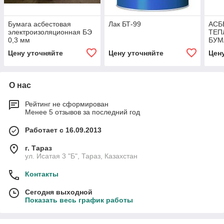
Бумага асбестовая
Лак БТ-99
АСБ
электроизоляционная БЭ
ТЕП
0,3 мм
БУМ
Цену уточняйте
Цену уточняйте
Цен
О нас
Рейтинг не сформирован
Менее 5 отзывов за последний год
Работает с 16.09.2013
г. Тараз
ул. Исатая 3 "Б", Тараз, Казахстан
Контакты
Сегодня выходной
Показать весь график работы