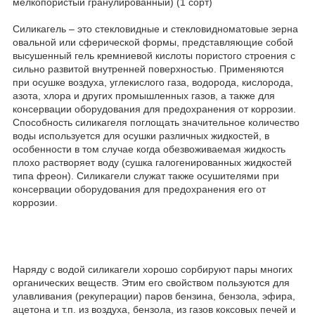
мелкопористый гранулированный) (1 сорт)
Силикагель – это стекловидные и стекловидноматовые зерна
овальной или сферической формы, представляющие собой
высушенный гель кремниевой кислоты пористого строения с
сильно развитой внутренней поверхностью. Применяются
при осушке воздуха, углекислого газа, водорода, кислорода,
азота, хлора и других промышленных газов, а также для
консервации оборудования для предохранения от коррозии.
Способность силикагеля поглощать значительное количество
воды используется для осушки различных жидкостей, в
особенности в том случае когда обезвоживаемая жидкость
плохо растворяет воду (сушка галогенированных жидкостей
типа фреон). Силикагели служат также осушителями при
консервации оборудования для предохранения его от
коррозии.
Наряду с водой силикагели хорошо сорбируют пары многих
органических веществ. Этим его свойством пользуются для
улавливания (рекуперации) паров бензина, бензола, эфира,
ацетона и т.п. из воздуха, бензола, из газов коксовых печей и