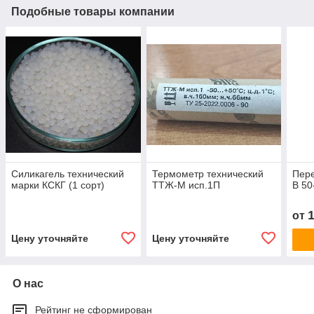
Подобные товары компании
Силикагель технический
Термометр технический
Пере
марки КСКГ (1 сорт)
ТТЖ-М исп.1П
В 5
от
Цену уточняйте
Цену уточняйте
О нас
Рейтинг не сформирован