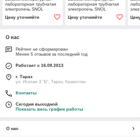
лабораторная трубчатая
лабораторная трубчатая
лаб
электропечь SNOL
электропечь SNOL
элек
0,3/1250
6,7/1300
7,2/
Цену уточняйте
Цену уточняйте
Цен
О нас
Рейтинг не сформирован
Менее 5 отзывов за последний год
Работает с 16.09.2013
г. Тараз
ул. Исатая 3 "Б", Тараз, Казахстан
Контакты
Сегодня выходной
Показать весь график работы
О нас