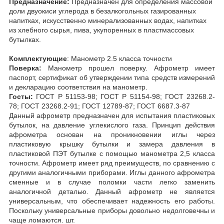
Предназначение:
Предназначен для определения массовой
доли двуокиси углерода в безалкогольных газированных
напитках, искусственно минерализованных водах, напитках
из хлебного сырья, пива, укупоренных в пластмассовых
бутылках.
Комплектующие
: Манометр 2.5 класса точности
Поверка:
Манометр прошел поверку. Афрометр имеет
паспорт, сертификат об утверждении типа средств измерений
и декларацию соответствия на манометр.
Госты:
ГОСТ Р 51153-98; ГОСТ Р 51154-98; ГОСТ 23268.2-
78; ГОСТ 23268.2-91; ГОСТ 12789-87; ГОСТ 6687.3-87
Данный афрометр предназначен для испытания пластиковых
бутылок, на давление углекислого газа. Принцип действия
афрометра основан на проникновении иглы через
пластиковую крышку бутылки и замера давления в
пластиковой ПЭТ бутылке с помощью манометра 2,5 класса
точности. Афрометр имеет ряд преимуществ, по сравнению с
другими аналогичными приборами. Иглы данного афрометра
сменные и в случае поломки части легко заменить
аналогичной деталью. Данный афрометр не является
универсальным, что обеспечивает надежность его работы.
Поскольку универсальные приборы довольно недолговечны и
чаще ломаются. шт.