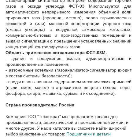
Стационарный сигнализатор контроля содержания горючих
газов и оксида углерода ФСТ-03 Миспользуется для
автоматического непрерывного измерения объёмной доли
природного газа (пропана, метана), паров взрывоопасных
жидкостей и (или) массовой концентрации угарного газа
(оксида углерода) в воздушной атмосфере котельных,
коммунально-бытовых и производственных помещений и
выдачи сигнализации о превышении установленных значений
концентраций контролируемых газов.
Область применения сигнализатора ФСТ-03М:
- здания и сооружения, жилые, административные и
производственные помещения;
- автономные котельни (газоанализатор-сигнализатор входит
в состав системы безопасности);
- среды с повышенным содержанием механических примесей
(пыли, смол, масел) и агрессивных веществ (хлора, серы,
фосфора, фтора, мышьяка, сурьмы и их соединений).
Страна производитель: Россия
Компании ТОО "Технократ" мы предлагаем товары для
промышленности, аналитической и промышленной химии, и
многое другое. У нас в каталоге вы сможете найти широкий
выбор качественных товаров:
Подшипники и детали