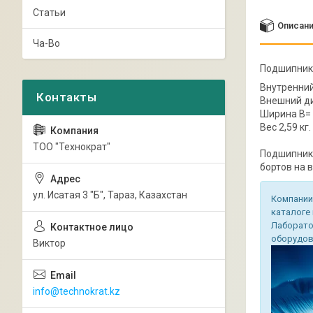
Статьи
Описан
Ча-Во
Подшипник
Внутренний
Внешний д
Ширина B=
Вес 2,59 кг.
ТОО "Технократ"
Подшипник 
бортов на 
ул. Исатая 3 "Б", Тараз, Казахстан
Компании
каталоге
Лаборато
оборудова
Виктор
info@technokrat.kz