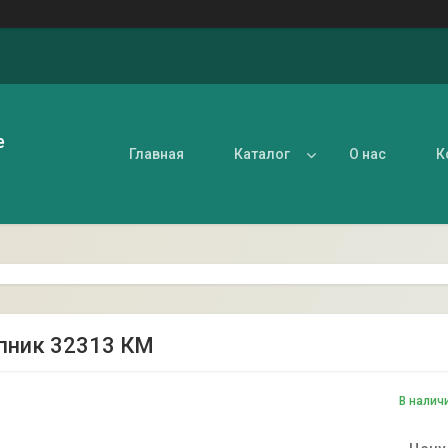
е
Главная
Каталог
О нас
К
пник 32313 КМ
В налич