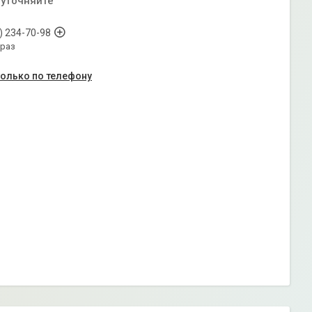
 уточняйте
) 234-70-98
араз
только по телефону