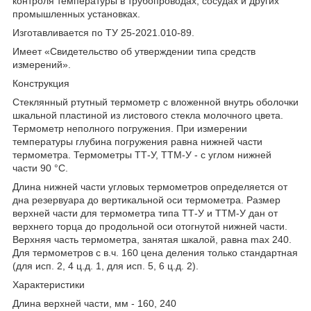
контроля температуры в трубопроводах, сосудах и других
промышленных установках.
Изготавливается по ТУ 25-2021.010-89.
Имеет «Свидетельство об утверждении типа средств
измерений».
Конструкция
Стеклянный ртутный термометр с вложенной внутрь оболочки
шкальной пластиной из листового стекла молочного цвета.
Термометр неполного погружения. При измерении
температуры глубина погружения равна нижней части
термометра. Термометры ТТ-У, ТТМ-У - с углом нижней
части 90 °С.
Длина нижней части угловых термометров определяется от
дна резервуара до вертикальной оси термометра. Размер
верхней части для термометра типа ТТ-У и ТТМ-У дан от
верхнего торца до продольной оси отогнутой нижней части.
Верхняя часть термометра, занятая шкалой, равна max 240.
Для термометров с в.ч. 160 цена деления только стандартная
(для исп. 2, 4 ц.д. 1, для исп. 5, 6 ц.д. 2).
Характеристики
Длина верхней части, мм - 160, 240