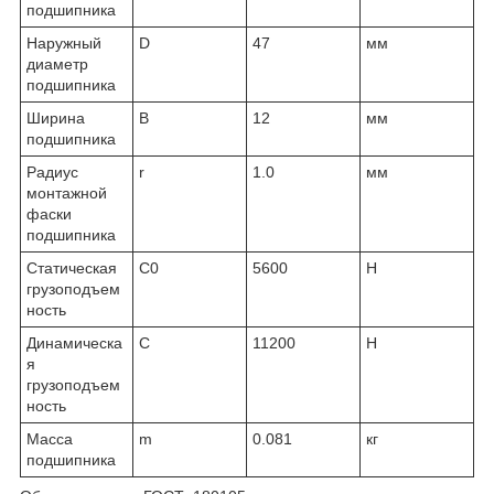
подшипника
Наружный
D
47
мм
диаметр
подшипника
Ширина
B
12
мм
подшипника
Радиус
r
1.0
мм
монтажной
фаски
подшипника
Статическая
C0
5600
Н
грузоподъем
ность
Динамическа
C
11200
Н
я
грузоподъем
ность
Масса
m
0.081
кг
подшипника