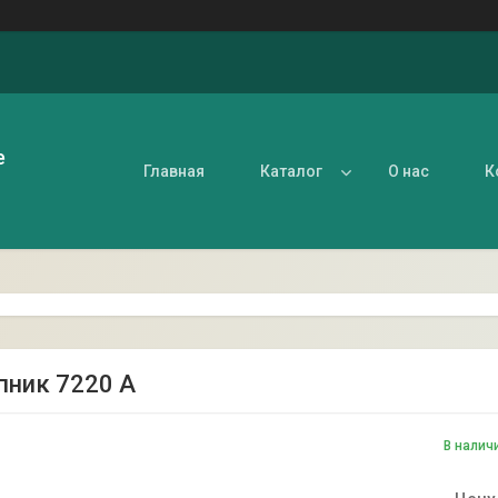
е
Главная
Каталог
О нас
К
ник 7220 А
В налич