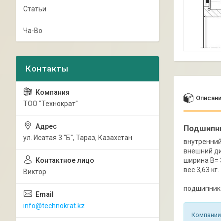
Статьи
Ча-Во
Описан
ТОО "Технократ"
Подшипни
ул. Исатая 3 "Б", Тараз, Казахстан
внутренний
внешний ди
ширина B= 
вес 3,63 кг.
Виктор
подшипник 
info@technokrat.kz
Компании