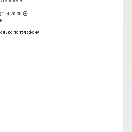
 уточняйте
) 234-70-98
араз
только по телефону