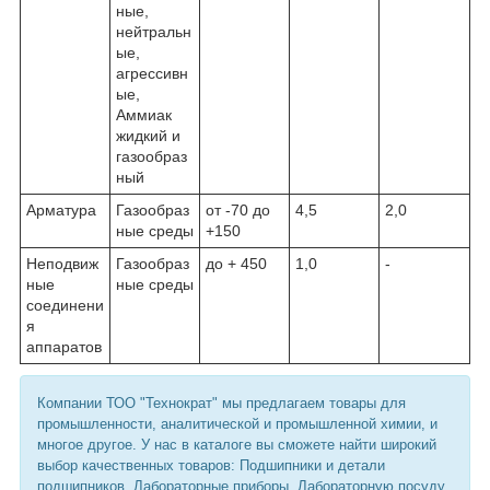
ные,
нейтральн
ые,
агрессивн
ые,
Аммиак
жидкий и
газообраз
ный
Арматура
Газообраз
от -70 до
4,5
2,0
ные среды
+150
Неподвиж
Газообраз
до + 450
1,0
-
ные
ные среды
соединени
я
аппаратов
Компании ТОО "Технократ" мы предлагаем товары для
промышленности, аналитической и промышленной химии, и
многое другое. У нас в каталоге вы сможете найти широкий
выбор качественных товаров: Подшипники и детали
подшипников, Лабораторные приборы, Лабораторную посуду,