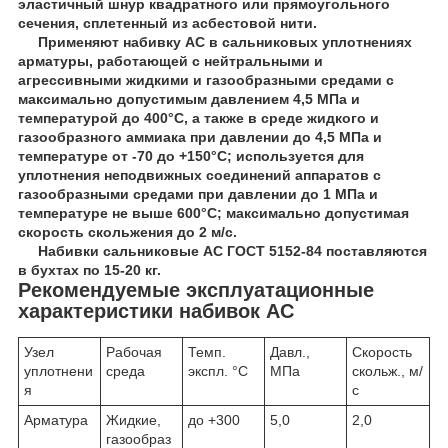
эластичный шнур квадратного или прямоугольного
сечения, сплетенный из асбестовой нити.
Применяют набивку АС в сальниковых уплотнениях
арматуры, работающей с нейтральными и
агрессивными жидкими и газообразными средами с
максимально допустимым давлением 4,5 МПа и
температурой до 400°С, а также в среде жидкого и
газообразного аммиака при давлении до 4,5 МПа и
температуре от -70 до +150°С; используется для
уплотнения неподвижных соединений аппаратов с
газообразными средами при давлении до 1 МПа и
температуре не выше 600°С; максимально допустимая
скорость скольжения до 2 м/с.
Набивки сальниковые АС ГОСТ 5152-84 поставляются
в бухтах по 15-20 кг.
Рекомендуемые эксплуатационные
характеристики набивок АС
Узел
Рабочая
Темп.
Давл.,
Скорость
уплотнени
среда
экспл. °С
МПа
скольж., м/
я
с
Арматура
Жидкие,
до +300
5,0
2,0
газообраз