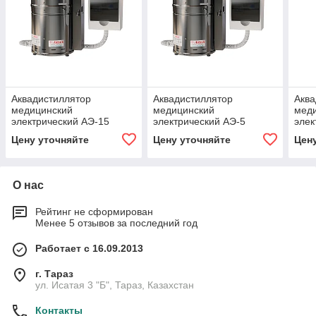
Аквадистиллятор
Аквадистиллятор
Аква
медицинский
медицинский
мед
электрический АЭ-15
электрический АЭ-5
элек
Цену уточняйте
Цену уточняйте
Цен
О нас
Рейтинг не сформирован
Менее 5 отзывов за последний год
Работает с 16.09.2013
г. Тараз
ул. Исатая 3 "Б", Тараз, Казахстан
Контакты