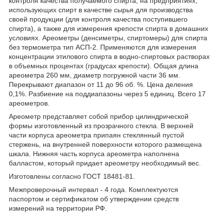
контроля качества получаемого спирта, на предприятиях,
использующих спирт в качестве сырья для производства
своей продукции (для контроля качества поступившего
спирта), а также для измерения крепости спирта в домашних
условиях. Ареометры (денсиметры, спиртомеры) для спирта
без термометра тип АСП-2. Применяются для измерения
концентрации этилового спирта в водно-спиртовых растворах
в объемных процентах (градусах крепости). Общая длина
ареометра 260 мм, диаметр погружной части 36 мм.
Перекрывают диапазон от 11 до 96 об. %. Цена деления
0,1%. Разбиение на поддиапазоны через 5 единиц. Всего 17
ареометров.
Ареометр представляет собой прибор цилиндрической
формы изготовленный из прозрачного стекла. В верхней
части корпуса ареометра припаян стеклянный пустой
стержень, на внутренней поверхности которого размещена
шкала. Нижняя часть корпуса ареометра наполнена
балластом, который придает ареометру необходимый вес.
Изготовлены согласно ГОСТ 18481-81.
Межпроверочный интервал - 4 года. Комплектуются
паспортом и сертификатом об утверждении средств
измерений на территории РФ.