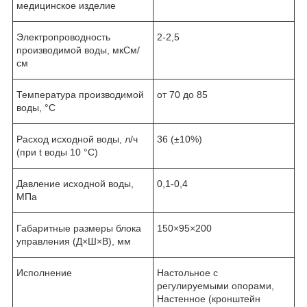
медицинское изделие
Электропроводность
2-2,5
производимой воды, мкСм/
см
Температура производимой
от 70 до 85
воды, °С
Расход исходной воды, л/ч
36 (±10%)
(при t воды 10 °С)
Давление исходной воды,
0,1-0,4
МПа
Габаритные размеры блока
150×95×200
управления (Д×Ш×В), мм
Исполнение
Настольное с
регулируемыми опорами,
Настенное (кронштейн