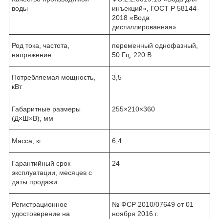
воды
инъекций», ГОСТ Р 58144-
2018 «Вода
дистиллированная»
Род тока, частота,
переменный однофазный,
напряжение
50 Гц, 220 В
Потребляемая мощность,
3,5
кВт
Габаритные размеры
255×210×360
(Д×Ш×В), мм
Масса, кг
6,4
Гарантийный срок
24
эксплуатации, месяцев с
даты продажи
Регистрационное
№ ФСР 2010/07649 от 01
удостоверение на
ноября 2016 г.